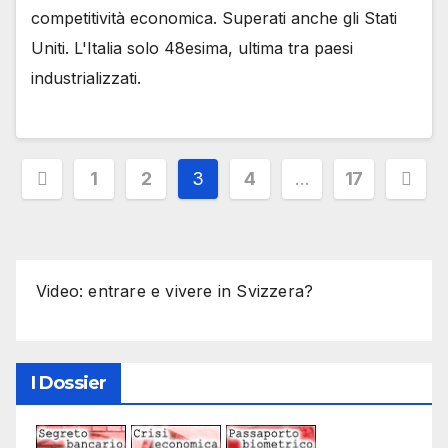
competitività economica. Superati anche gli Stati
Uniti. L'Italia solo 48esima, ultima tra paesi
industrializzati.
Paginazione
1
2
3
4
…
17
degli
articoli
Video: entrare e vivere in Svizzera?
I Dossier