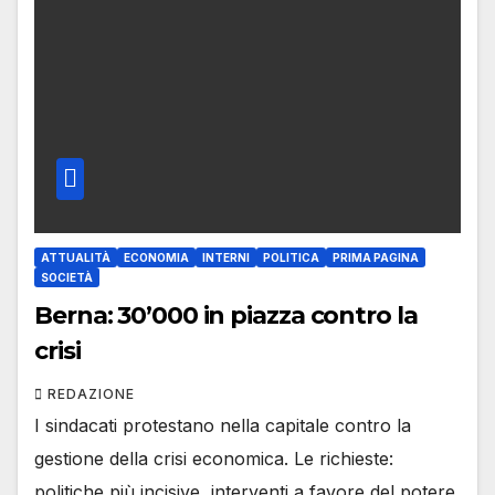
ATTUALITÀ
ECONOMIA
INTERNI
POLITICA
PRIMA PAGINA
SOCIETÀ
Berna: 30’000 in piazza contro la
crisi
REDAZIONE
I sindacati protestano nella capitale contro la
gestione della crisi economica. Le richieste:
politiche più incisive, interventi a favore del potere