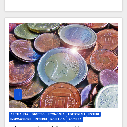
ATTUALITÀ
DIRITTO
ECONOMIA
EDITORIALI
ESTERI
INNOVAZIONE
INTERNI
POLITICA
SOCIETÀ