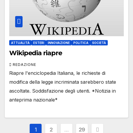
ATTUALITÀ
ESTERI
INNOVAZIONE
POLITICA
SOCIETÀ
Wikipedia riapre
REDAZIONE
Riapre l'enciclopedia Italiana, le richieste di
modifica della legge incriminata sarebbero state
ascoltate. Soddisfazione degli utenti. *Notizia in
anteprima nazionale*
Paginazione
1
2
…
29