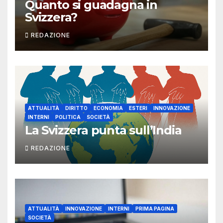
Quanto si guadagna in
Svizzera?
REDAZIONE
ATTUALITÀ
DIRITTO
ECONOMIA
ESTERI
INNOVAZIONE
INTERNI
POLITICA
SOCIETÀ
La Svizzera punta sull’India
REDAZIONE
ATTUALITÀ
INNOVAZIONE
INTERNI
PRIMA PAGINA
SOCIETÀ