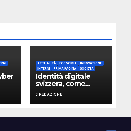
ERNI
ATTUALITÀ
ECONOMIA
INNOVAZIONE
INTERNI
PRIMA PAGINA
SOCIETÀ
yber
Identità digitale
svizzera, come
funziona?
REDAZIONE