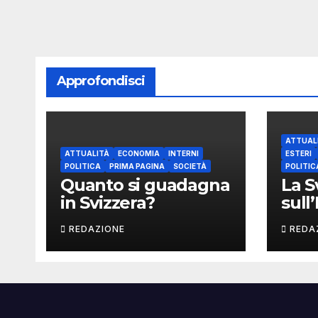
Approfondisci
ATTUAL
ATTUALITÀ
ECONOMIA
INTERNI
ESTERI
POLITICA
PRIMA PAGINA
SOCIETÀ
POLITIC
Quanto si guadagna
La S
in Svizzera?
sull
REDAZIONE
REDA