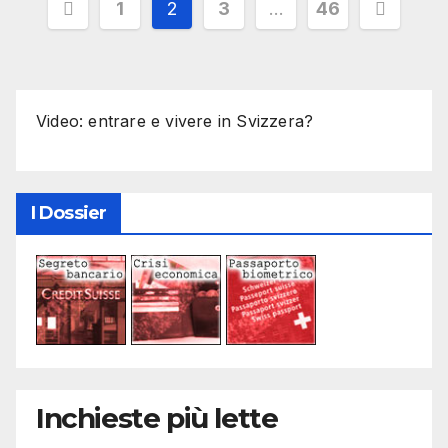
Paginazione
1
2
3
…
46
degli
articoli
Video: entrare e vivere in Svizzera?
I Dossier
Inchieste più lette