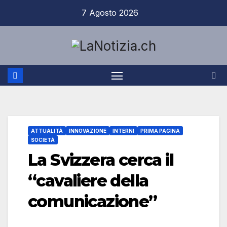
Salta
7 Agosto 2026
al
contenuto
ATTUALITÀ
INNOVAZIONE
INTERNI
PRIMA PAGINA
SOCIETÀ
La Svizzera cerca il
“cavaliere della
comunicazione”