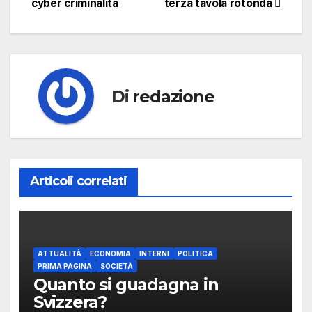
cyber criminalità
terza tavola rotonda
articoli
Di
redazione
Articoli correlati
ATTUALITÀ
ECONOMIA
INTERNI
POLITICA
PRIMA PAGINA
SOCIETÀ
Quanto si guadagna in
Svizzera?