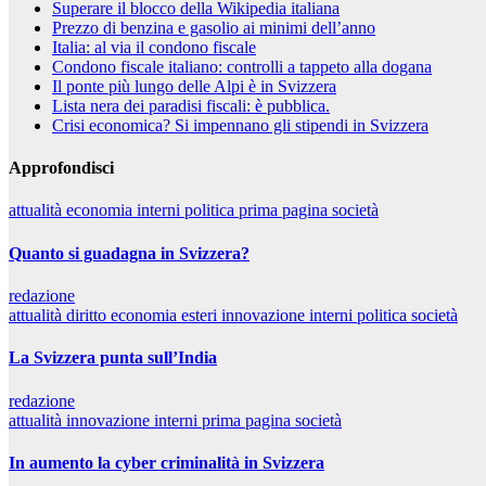
Superare il blocco della Wikipedia italiana
Prezzo di benzina e gasolio ai minimi dell’anno
Italia: al via il condono fiscale
Condono fiscale italiano: controlli a tappeto alla dogana
Il ponte più lungo delle Alpi è in Svizzera
Lista nera dei paradisi fiscali: è pubblica.
Crisi economica? Si impennano gli stipendi in Svizzera
Approfondisci
attualità
economia
interni
politica
prima pagina
società
Quanto si guadagna in Svizzera?
redazione
attualità
diritto
economia
esteri
innovazione
interni
politica
società
La Svizzera punta sull’India
redazione
attualità
innovazione
interni
prima pagina
società
In aumento la cyber criminalità in Svizzera