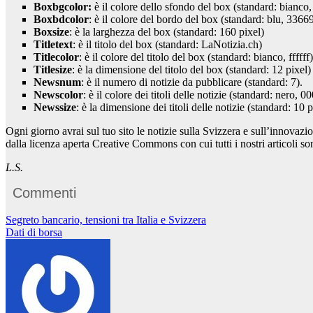
Boxbgcolor:
è il colore dello sfondo del box (standard: bianco, f
Boxbdcolor
: è il colore del bordo del box (standard: blu, 3366
Boxsize
: è la larghezza del box (standard: 160 pixel)
Titletext
: è il titolo del box (standard: LaNotizia.ch)
Titlecolor
: è il colore del titolo del box (standard: bianco, ffffff)
Titlesize
: è la dimensione del titolo del box (standard: 12 pixel)
Newsnum
: è il numero di notizie da pubblicare (standard: 7).
Newscolor
: è il colore dei titoli delle notizie (standard: nero, 
Newssize
: è la dimensione dei titoli delle notizie (standard: 10 p
Ogni giorno avrai sul tuo sito le notizie sulla Svizzera e sull’innovazi
dalla licenza aperta Creative Commons con cui tutti i nostri articoli so
L.S.
Commenti
Navigazione
Segreto bancario, tensioni tra Italia e Svizzera
Dati di borsa
articoli