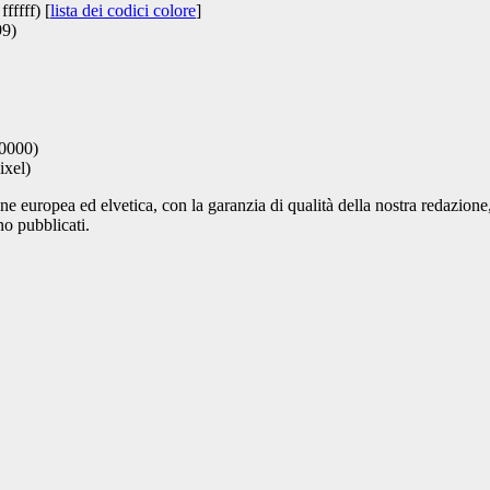
fffff) [
lista dei codici colore
]
99)
000000)
ixel)
one europea ed elvetica, con la garanzia di qualità della nostra redazion
no pubblicati.