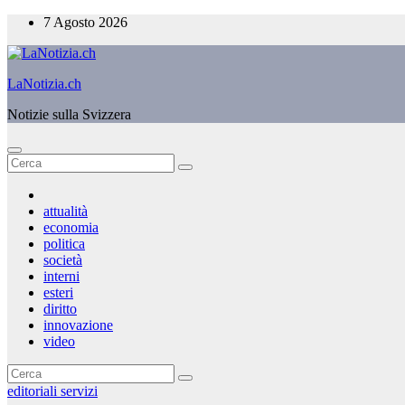
Salta
7 Agosto 2026
al
contenuto
LaNotizia.ch
Notizie sulla Svizzera
attualità
economia
politica
società
interni
esteri
diritto
innovazione
video
editoriali
servizi