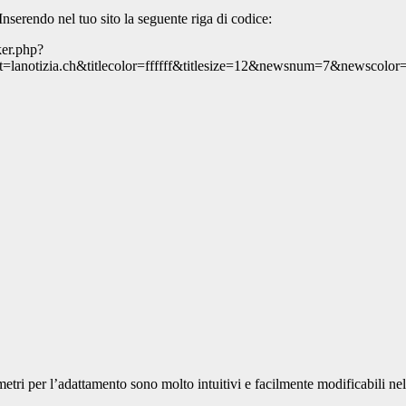
nserendo nel tuo sito la seguente riga di codice:
ker.php?
t=lanotizia.ch&titlecolor=ffffff&titlesize=12&newsnum=7&newscolo
metri per l’adattamento sono molto intuitivi e facilmente modificabili nel