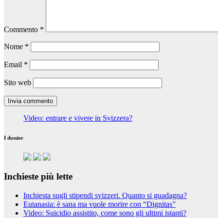
Commento
*
Nome
*
Email
*
Sito web
Video: entrare e vivere in Svizzera?
I dossier
Inchieste più lette
Inchiesta sugli stipendi svizzeri. Quanto si guadagna?
Eutanasia: è sana ma vuole morire con “Dignitas”
Video: Suicidio assistito, come sono gli ultimi istanti?