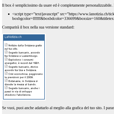
Il box è semplicissimo da usare ed è completamente personalizzabile. I
<script type=”text/javascript” src=”https://www.lanotizia.ch/tic
boxbgcolor=ffffff&boxbdcolor=336699&boxsize=160&titletex
Comparirà il box nella sua versione standard:
Se vuoi, puoi anche adattarlo al meglio alla grafica del tuo sito. I para