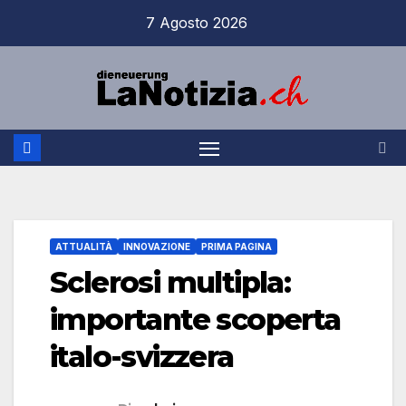
Salta
7 Agosto 2026
al
contenuto
ATTUALITÀ
INNOVAZIONE
PRIMA PAGINA
Sclerosi multipla:
importante scoperta
italo-svizzera