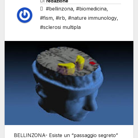
Di
redazione
#bellinzona
,
#biomedicina
,
#fism
,
#irb
,
#nature immunology
,
#sclerosi multipla
BELLINZONA- Esiste un “passaggio segreto”