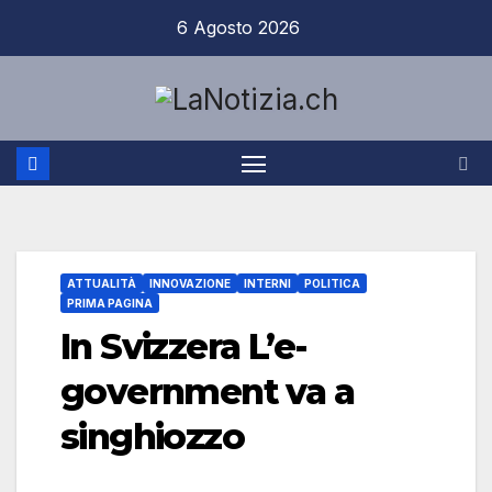
Salta
6 Agosto 2026
al
contenuto
ATTUALITÀ
INNOVAZIONE
INTERNI
POLITICA
PRIMA PAGINA
In Svizzera L’e-
government va a
singhiozzo