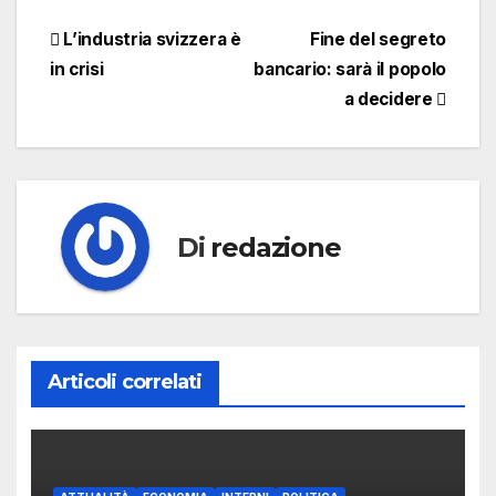
Navigazione
L’industria svizzera è
Fine del segreto
in crisi
bancario: sarà il popolo
articoli
a decidere
Di
redazione
Articoli correlati