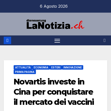
Salta
6 Agosto 2026
al
contenuto
ATTUALITÀ
ECONOMIA
ESTERI
INNOVAZIONE
PRIMA PAGINA
Novartis investe in
Cina per conquistare
il mercato dei vaccini