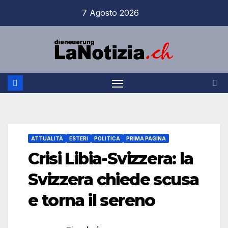
Salta
7 Agosto 2026
al
contenuto
ATTUALITÀ
ESTERI
POLITICA
PRIMA PAGINA
Crisi Libia-Svizzera: la
Svizzera chiede scusa
e torna il sereno