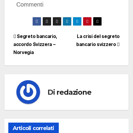
Commenti
Navigazione
Segreto bancario,
La crisi del segreto
accordo Svizzera –
bancario svizzero
articoli
Norvegia
Di
redazione
Articoli correlati