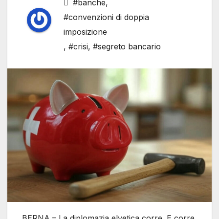
#banche
,
#convenzioni di doppia
imposizione
,
#crisi
,
#segreto bancario
BERNA – La diplomazia elvetica corre. E corre