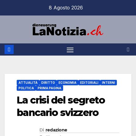
Salta
8 Agosto 2026
al
contenuto
ATTUALITÀ
DIRITTO
ECONOMIA
EDITORIALI
INTERNI
POLITICA
PRIMA PAGINA
La crisi del segreto
bancario svizzero
Di
redazione