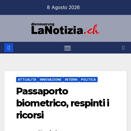
Salta
8 Agosto 2026
al
contenuto
ATTUALITÀ
INNOVAZIONE
INTERNI
POLITICA
Passaporto
biometrico, respinti i
ricorsi