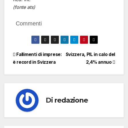
(fonte ats)
Commenti
Navigazione
Fallimenti di imprese:
Svizzera, PIL in calo del
è record in Svizzera
2,4% annuo
articoli
Di
redazione