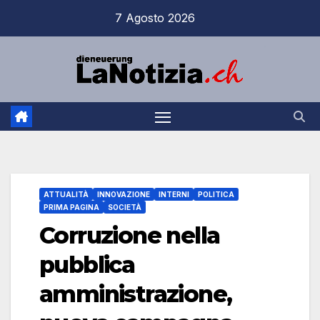
Salta
7 Agosto 2026
al
contenuto
ATTUALITÀ
INNOVAZIONE
INTERNI
POLITICA
PRIMA PAGINA
SOCIETÀ
Corruzione nella
pubblica
amministrazione,