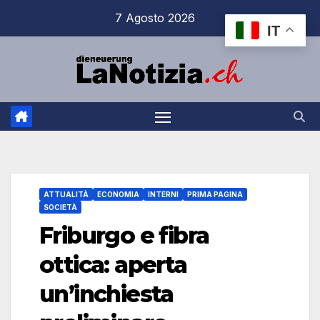
Salta
7 Agosto 2026
IT
al
contenuto
ATTUALITÀ
ECONOMIA
INTERNI
PRIMA PAGINA
SOCIETÀ
Friburgo e fibra
ottica: aperta
un’inchiesta