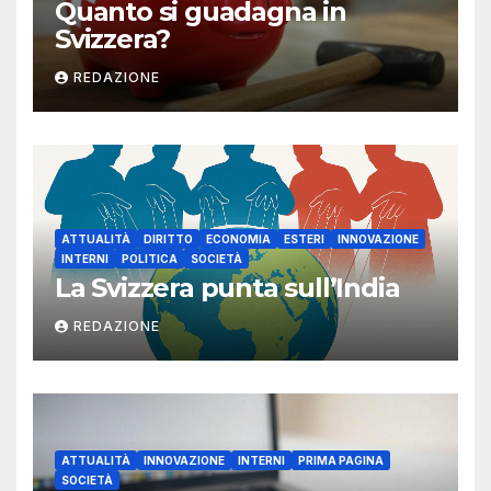
Quanto si guadagna in
Svizzera?
REDAZIONE
ATTUALITÀ
DIRITTO
ECONOMIA
ESTERI
INNOVAZIONE
INTERNI
POLITICA
SOCIETÀ
La Svizzera punta sull’India
REDAZIONE
ATTUALITÀ
INNOVAZIONE
INTERNI
PRIMA PAGINA
SOCIETÀ