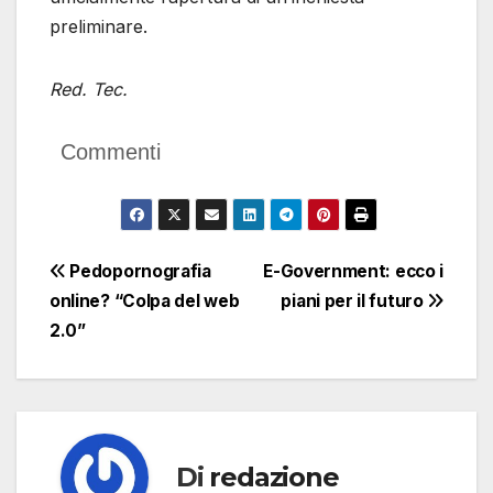
preliminare.
Red. Tec.
Commenti
Navigazione
Pedopornografia
E-Government: ecco i
online? “Colpa del web
piani per il futuro
articoli
2.0”
Di
redazione