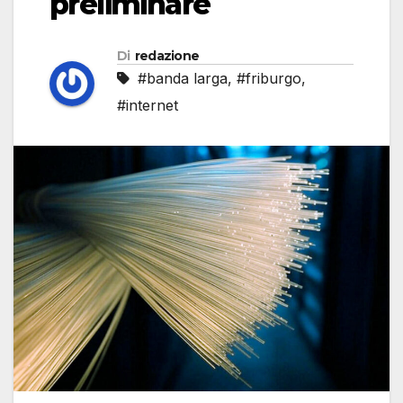
preliminare
Di
redazione
#banda larga
,
#friburgo
,
#internet