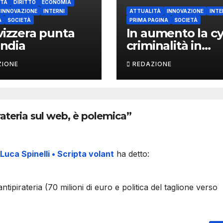
ITÀ
DIRITTO
ECONOMIA
INNOVAZIONE
INTERNI
ATTUALITÀ
INNOVAZIONE
INTE
A
SOCIETÀ
PRIMA PAGINA
SOCIETÀ
vizzera punta
In aumento la c
India
criminalità in
Svizzera
ZIONE
REDAZIONE
irateria sul web, è polemica”
 Luca Spinelli • Scripta volant
ha detto:
antipirateria (70 milioni di euro e politica del taglione verso