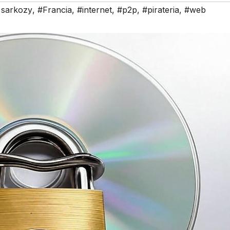
 sarkozy
,
#Francia
,
#internet
,
#p2p
,
#pirateria
,
#web