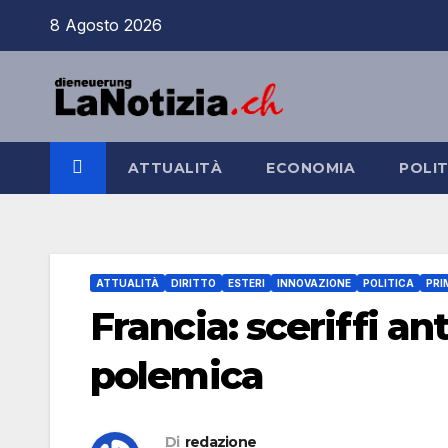
Salta
8 Agosto 2026
al
contenuto
ATTUALITÀ
ECONOMIA
POLIT
ATTUALITÀ
DIRITTO
ESTERI
INNOVAZIONE
POLITICA
PRI
Francia: sceriffi an
polemica
Di
redazione