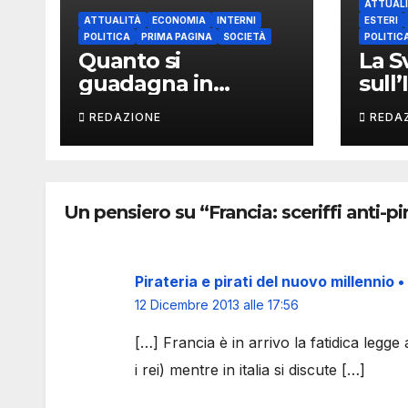
ATTUAL
ATTUALITÀ
ECONOMIA
INTERNI
ESTERI
POLITICA
PRIMA PAGINA
SOCIETÀ
POLITIC
Quanto si
La S
guadagna in
sull’
Svizzera?
REDAZIONE
REDA
Un pensiero su “Francia: sceriffi anti-p
Pirateria e pirati del nuovo millennio •
12 Dicembre 2013 alle 17:56
[…] Francia è in arrivo la fatidica legge 
i rei) mentre in italia si discute […]