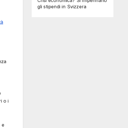
Crisi economica? Si impennano
gli stipendi in Svizzera
tà
nza
e
i o i
 e