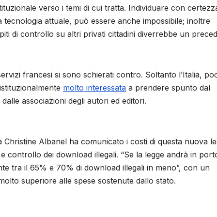
tituzionale verso i temi di cui tratta. Individuare con certezz
lla tecnologia attuale, può essere anche impossibile; inoltre
iti di controllo su altri privati cittadini diverrebbe un prece
ervizi francesi si sono schierati contro. Soltanto l’Italia, p
 istituzionalmente
molto interessata
a prendere spunto dal
lle associazioni degli autori ed editori.
ura Christine Albanel ha comunicato i costi di questa nuova l
 e controllo dei download illegali. “Se la legge andrà in port
te tra il 65% e 70% di download illegali in meno”, con un
 molto superiore alle spese sostenute dallo stato.