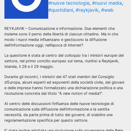
#nuove tecnologie
,
#nuovi media
,
#quotidiani
,
#reykjavik
,
#web
REYKJAVIK – Comunicazione e informazione. Due elementi che
insieme sono il perno della libertà di ciascun cittadino. Ma in che
modo i nuovi media influenzano e gestiscono la diffusione
dell’informazione oggi, nell’epoca di Internet?
La questione è stata al centro del colloquio tra i ministri europei del
settore, nel primo concilio europeo sul tema, riunitisi a Reykjavik,
Islanda, il 28 e il 29 maggio.
Durante gli incontri, i ministri dei 47 stati membri del Consiglio
d’Europa, alcuni esperti ed esponenti della società civile, dei giovani
e delle imprese hanno formalizzato una dichiarazione politica e una
risoluzione concreta dal titolo “A new notion of media?”.
Al centro delle discussioni l’influenza delle nuove tecnologie di
comunicazione sulla diffusione dell’informazione e la sentita
necessità, da parte prima di tutto dei governi, di stabilire una
regolamentazione specifica per questo settore.
E’ stata inoltre adottata una risoluzione sulla governance della Rete