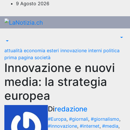
Salta
9 Agosto 2026
al
contenuto
attualità
economia
esteri
innovazione
interni
politica
prima pagina
società
Innovazione e nuovi
media: la strategia
europea
Di
redazione
#Europa
,
#giornali
,
#giornalismo
,
#innovazione
,
#internet
,
#media
,